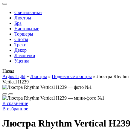
Cветильники
Люстры
Бра
Настольные
Торшеры
Споты
Треки
Декор
Лампочки
Уценка
Назад
Argus Light
»
Люстры
»
Подвесные люстры
»
Люстра Rhythm
Vertical H239
В сравнение
В избранное
Люстра Rhythm Vertical H239