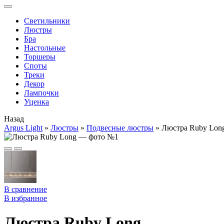
Cветильники
Люстры
Бра
Настольные
Торшеры
Споты
Треки
Декор
Лампочки
Уценка
Назад
Argus Light
»
Люстры
»
Подвесные люстры
»
Люстра Ruby Lon
В сравнение
В избранное
Люстра Ruby Long