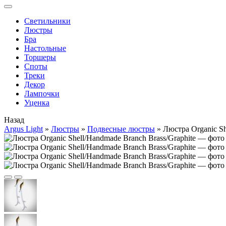
Cветильники
Люстры
Бра
Настольные
Торшеры
Споты
Треки
Декор
Лампочки
Уценка
Назад
Argus Light
»
Люстры
»
Подвесные люстры
»
Люстра Organic Sh