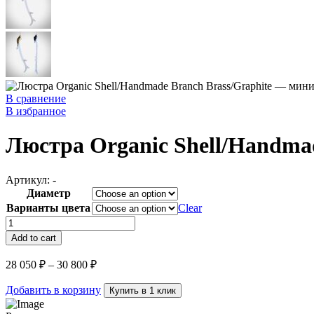
В сравнение
В избранное
Люстра Organic Shell/Handmad
Артикул:
-
Диаметр
Варианты цвета
Clear
Люстра
Organic
Add to cart
Shell/Handmade
Branch
28 050
₽
–
30 800
₽
Brass/Graphite
quantity
Добавить в корзину
Купить в 1 клик