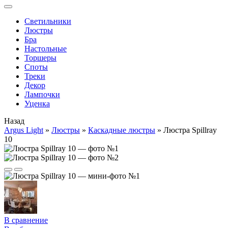
Cветильники
Люстры
Бра
Настольные
Торшеры
Споты
Треки
Декор
Лампочки
Уценка
Назад
Argus Light
»
Люстры
»
Каскадные люстры
»
Люстра Spillray
10
В сравнение