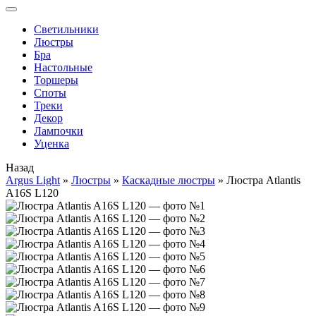
Cветильники
Люстры
Бра
Настольные
Торшеры
Споты
Треки
Декор
Лампочки
Уценка
Назад
Argus Light
»
Люстры
»
Каскадные люстры
»
Люстра Atlantis
A16S L120