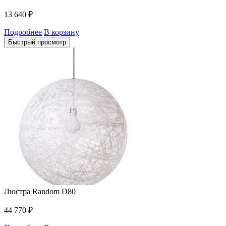
13 640
₽
Подробнее
В корзину
Быстрый просмотр
Люстра Random D80
44 770
₽