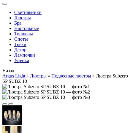
Cветильники
Люстры
Бра
Настольные
Торшеры
Споты
Треки
Декор
Лампочки
Уценка
Назад
Argus Light
»
Люстры
»
Подвесные люстры
»
Люстра Subzero
SP SUBZ 10