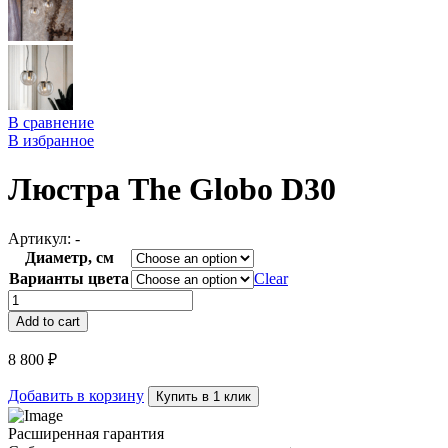
В сравнение
В избранное
Люстра The Globo D30
Артикул:
-
Диаметр, см
Варианты цвета
Clear
Люстра
The
Add to cart
Globo
D30
8 800
₽
quantity
Добавить в корзину
Купить в 1 клик
Расширенная гарантия