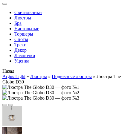
Cветильники
Люстры
Бра
Настольные
Торшеры
Споты
Треки
Декор
Лампочки
Уценка
Назад
Argus Light
»
Люстры
»
Подвесные люстры
»
Люстра The
Globo D30