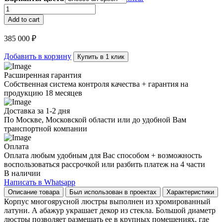
Люстра
VC
Add to cart
Jacquline
из
385 000
₽
латуни
quantity
Добавить в корзину
Купить в 1 клик
Расширенная гарантия
Собственная система контроля качества + гарантия на
продукцию 18 месяцев
Доставка за 1-2 дня
По Москве, Московской области или до удобной Вам
транспортной компании
Оплата
Оплата любым удобным для Вас способом + возможность
воспользоваться рассрочкой или разбить платеж на 4 части
В наличии
Написать в Whatsapp
Описание товара
Был использован в проектах
Характеристики
Корпус многоярусной люстры выполнен из хромированный
латуни. А абажур украшает декор из стекла. Большой диаметр
люстры позволяет размещать ее в крупных помещениях, где