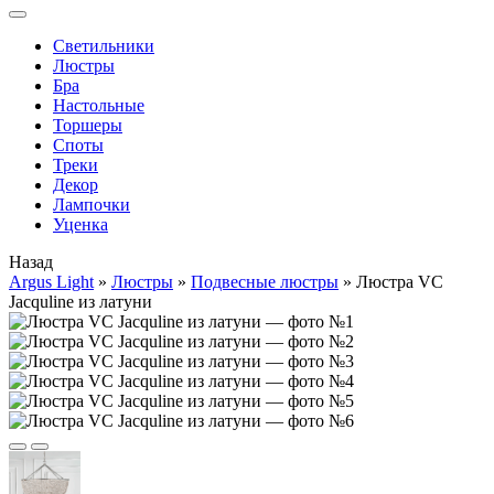
Cветильники
Люстры
Бра
Настольные
Торшеры
Споты
Треки
Декор
Лампочки
Уценка
Назад
Argus Light
»
Люстры
»
Подвесные люстры
»
Люстра VC
Jacquline из латуни