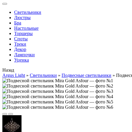
Cветильники
Люстры
Бра
Настольные
Торшеры
Споты
Треки
Декор
Лампочки
Уценка
Назад
Argus Light
»
Cветильники
»
Подвесные светильники
»
Подвесн