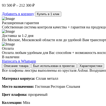
Gold
93 500
₽
–
212 300
₽
Asfour
quantity
Добавить в корзину
Купить в 1 клик
Расширенная гарантия
Собственная система контроля качества + гарантия на продукц
Доставка за 1-2 дня
По Москве, Московской области или до удобной Вам транспор
Оплата
Оплата любым удобным для Вас способом + возможность воспол
В наличии
Написать в Whatsapp
Описание товара
Был использован в проектах
Характеристики
Все плафоны люстры выполнены из хрусталя Asfour. Воздушност
Материал корпуса:
Сплав металл
Место назначения:
Гостиная Ресторан Спальня
Цвет плафона:
прозрачный
Коллекции:
Mira