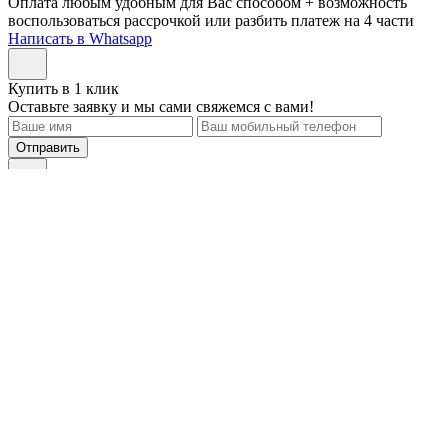
Оплата любым удобным для Вас способом + возможность
воспользоваться рассрочкой или разбить платеж на 4 части
Написать в Whatsapp
Купить в 1 клик
Оставьте заявку и мы сами свяжемся с вами!
Отправить
Оформление заявки
Оставьте заявку и мы сами свяжемся с вами!
Даю
согласие
на обработку персональных данных в соответствии с
Политикой
обработки персональных данных
Отправить
Мы используем cookie. Это позволит нам анализировать
взаимодействие посетителей с сайтом и делать его лучше.
Продолжая пользоваться сайтом, вы
соглашаетесь с
использованием файлов cookie.