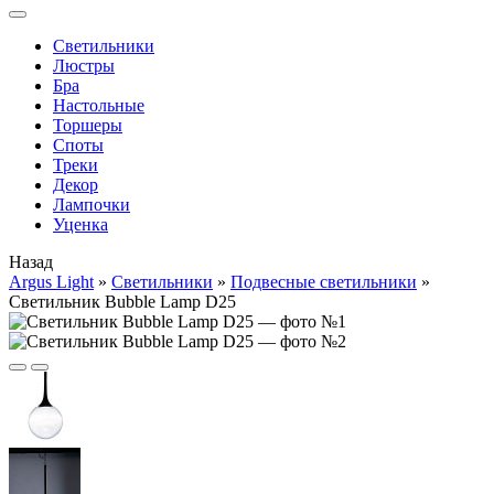
Cветильники
Люстры
Бра
Настольные
Торшеры
Споты
Треки
Декор
Лампочки
Уценка
Назад
Argus Light
»
Cветильники
»
Подвесные светильники
»
Светильник Bubble Lamp D25