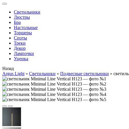
Cветильники
Люстры
Бра
Настольные
Торшеры
Споты
Треки
Декор
Лампочки
Уценка
Назад
Argus Light
»
Cветильники
»
Подвесные светильники
»
светиль