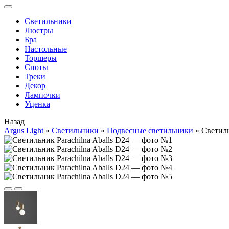
Cветильники
Люстры
Бра
Настольные
Торшеры
Споты
Треки
Декор
Лампочки
Уценка
Назад
Argus Light
»
Cветильники
»
Подвесные светильники
»
Светиль