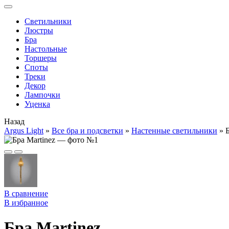
Cветильники
Люстры
Бра
Настольные
Торшеры
Споты
Треки
Декор
Лампочки
Уценка
Назад
Argus Light
»
Все бра и подсветки
»
Настенные светильники
»
Б
В сравнение
В избранное
Бра Martinez