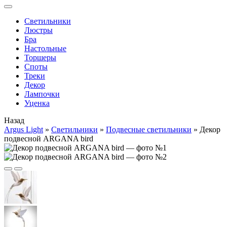
Cветильники
Люстры
Бра
Настольные
Торшеры
Споты
Треки
Декор
Лампочки
Уценка
Назад
Argus Light
»
Cветильники
»
Подвесные светильники
»
Декор
подвесной ARGANA bird