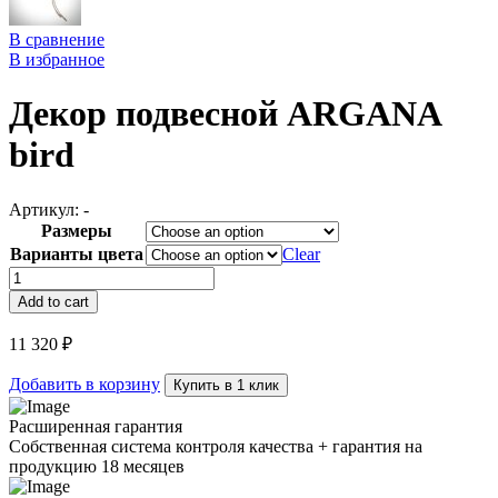
В сравнение
В избранное
Декор подвесной ARGANA
bird
Артикул:
-
Размеры
Варианты цвета
Clear
Декор
подвесной
Add to cart
ARGANA
bird
11 320
₽
quantity
Добавить в корзину
Купить в 1 клик
Расширенная гарантия
Собственная система контроля качества + гарантия на
продукцию 18 месяцев