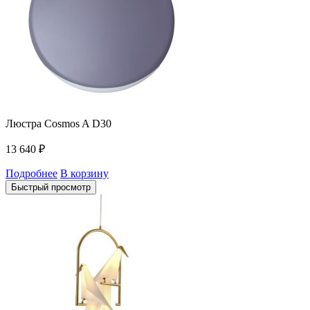
Люстра Cosmos A D30
13 640
₽
Подробнее
В корзину
Быстрый просмотр