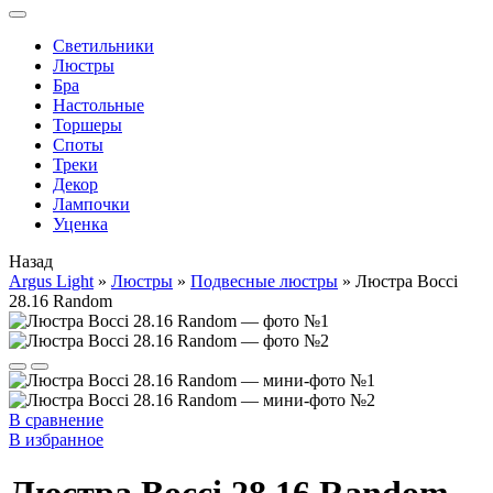
Cветильники
Люстры
Бра
Настольные
Торшеры
Споты
Треки
Декор
Лампочки
Уценка
Назад
Argus Light
»
Люстры
»
Подвесные люстры
»
Люстра Bocci
28.16 Random
В сравнение
В избранное