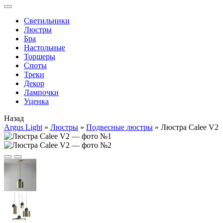
Cветильники
Люстры
Бра
Настольные
Торшеры
Споты
Треки
Декор
Лампочки
Уценка
Назад
Argus Light
»
Люстры
»
Подвесные люстры
»
Люстра Calee V2