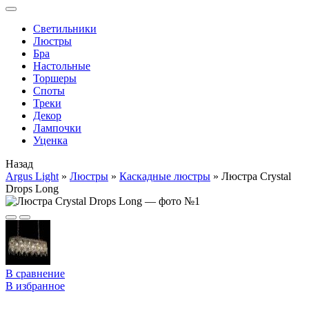
Cветильники
Люстры
Бра
Настольные
Торшеры
Споты
Треки
Декор
Лампочки
Уценка
Назад
Argus Light
»
Люстры
»
Каскадные люстры
»
Люстра Crystal
Drops Long
В сравнение
В избранное