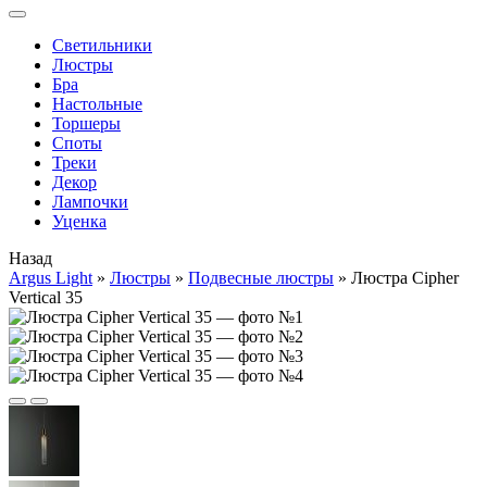
Cветильники
Люстры
Бра
Настольные
Торшеры
Споты
Треки
Декор
Лампочки
Уценка
Назад
Argus Light
»
Люстры
»
Подвесные люстры
»
Люстра Cipher
Vertical 35