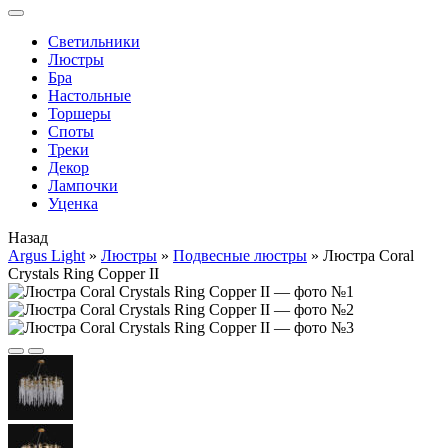
Cветильники
Люстры
Бра
Настольные
Торшеры
Споты
Треки
Декор
Лампочки
Уценка
Назад
Argus Light
»
Люстры
»
Подвесные люстры
»
Люстра Coral
Crystals Ring Copper II