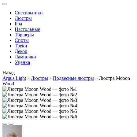
Cветильники
Люстры
Бра
Настольные
Торшеры
Споты
Треки
Декор
Лампочки
Уценка
Назад
Argus Light
»
Люстры
»
Подвесные люстры
»
Люстра Mooon
Wood