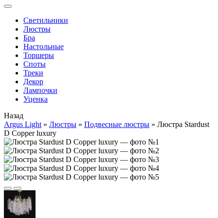
Cветильники
Люстры
Бра
Настольные
Торшеры
Споты
Треки
Декор
Лампочки
Уценка
Назад
Argus Light
»
Люстры
»
Подвесные люстры
»
Люстра Stardust
D Copper luxury