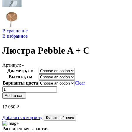
В сравнение
В избранное
Люстра Pebble A + C
Артикул:
-
Диаметр, см
Высота, см
Варианты цвета
Clear
Люстра
Pebble
Add to cart
A
+
17 050
₽
C
quantity
Добавить в корзину
Купить в 1 клик
Расширенная гарантия