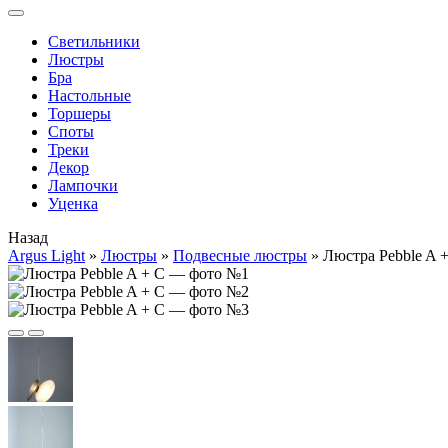
Cветильники
Люстры
Бра
Настольные
Торшеры
Споты
Треки
Декор
Лампочки
Уценка
Назад
Argus Light
»
Люстры
»
Подвесные люстры
»
Люстра Pebble A 