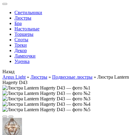
Cветильники
Люстры
Бра
Настольные
Торшеры
Споты
Треки
Декор
Лампочки
Уценка
Назад
Argus Light
»
Люстры
»
Подвесные люстры
»
Люстра Lantern
Hagerty D43