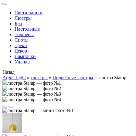
Cветильники
Люстры
Бра
Настольные
Торшеры
Споты
Треки
Декор
Лампочки
Уценка
Назад
Argus Light
»
Люстры
»
Подвесные люстры
»
люстра Stamp