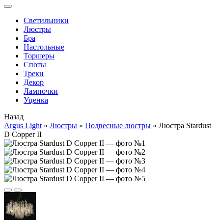
Cветильники
Люстры
Бра
Настольные
Торшеры
Споты
Треки
Декор
Лампочки
Уценка
Назад
Argus Light
»
Люстры
»
Подвесные люстры
»
Люстра Stardust
D Copper II