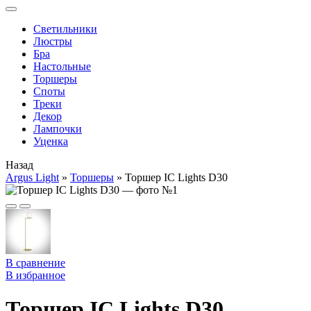
Cветильники
Люстры
Бра
Настольные
Торшеры
Споты
Треки
Декор
Лампочки
Уценка
Назад
Argus Light
»
Торшеры
»
Торшер IC Lights D30
В сравнение
В избранное
Торшер IC Lights D30