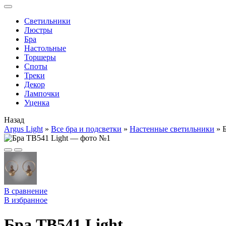
Cветильники
Люстры
Бра
Настольные
Торшеры
Споты
Треки
Декор
Лампочки
Уценка
Назад
Argus Light
»
Все бра и подсветки
»
Настенные светильники
»
В сравнение
В избранное
Бра TB541 Light