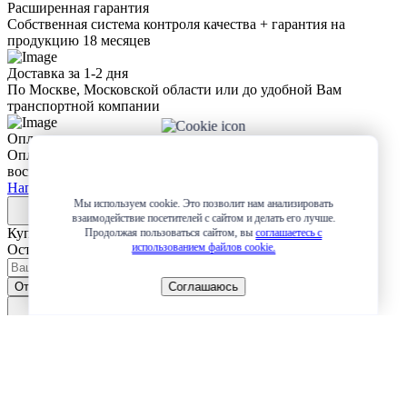
Расширенная гарантия
Собственная система контроля качества + гарантия на
продукцию 18 месяцев
Доставка за 1-2 дня
По Москве, Московской области или до удобной Вам
транспортной компании
Оплата
Оплата любым удобным для Вас способом + возможность
воспользоваться рассрочкой или разбить платеж на 4 части
Написать в Whatsapp
Мы используем cookie. Это позволит нам анализировать
взаимодействие посетителей с сайтом и делать его лучше.
Купить в 1 клик
Продолжая пользоваться сайтом, вы
соглашаетесь с
использованием файлов cookie.
Оставьте заявку и мы сами свяжемся с вами!
Отправить
Соглашаюсь
Оформление заявки
Оставьте заявку и мы сами свяжемся с вами!
Даю
согласие
на обработку персональных данных в соответствии с
Политикой